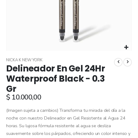
Skip
to
NICKA K NEW YORK
Delineador En Gel 24Hr
the
beginning
Waterproof Black - 0.3
of
Gr
the
images
$ 10.000,00
gallery
(Imagen sujeta a cambios) Transforma tu mirada del día a la
noche con nuestro Delineador en Gel Resistente al Agua 24
horas. Su lujosa fórmula resistente al agua se desliza
suavemente sobre los párpados, ofreciendo un color intenso y