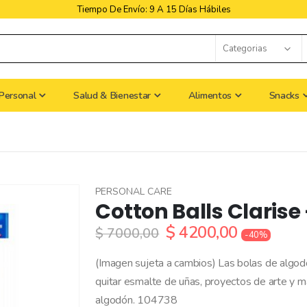
Libres De Iva
Personal
Salud & Bienestar
Alimentos
Snacks
PERSONAL CARE
Cotton Balls Clarise
$ 4200,00
$ 7000,00
-40%
(Imagen sujeta a cambios) Las bolas de algodó
quitar esmalte de uñas, proyectos de arte y 
algodón. 104738