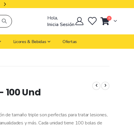
Productos Importados
Hola,
artículos
0
Cart
Inicia Sesión
Licores & Bebidas
Ofertas
 - 100 Und
n de tamaño triple son perfectas para tratar lesiones,
manualidades y más. Cada unidad tiene 100 bolas de