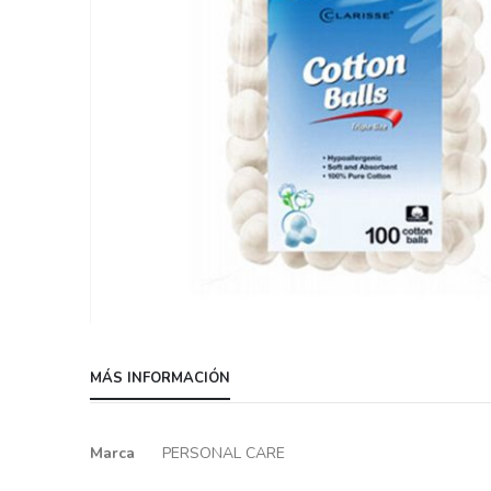
Skip
to
MÁS INFORMACIÓN
the
beginning
of
Más
Marca
PERSONAL CARE
the
información
images