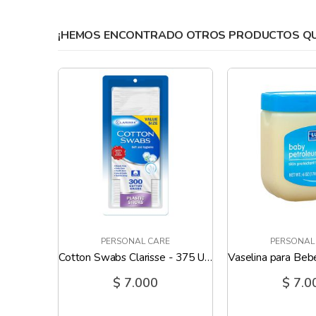
gallery
¡HEMOS ENCONTRADO OTROS PRODUCTOS QUE
E
PERSONAL CARE
PERSONAL
Polvo Corporal Lavander Lucky - 10 Oz
Cotton Swabs Clarisse - 375 Und
$ 7.000
$ 7.0