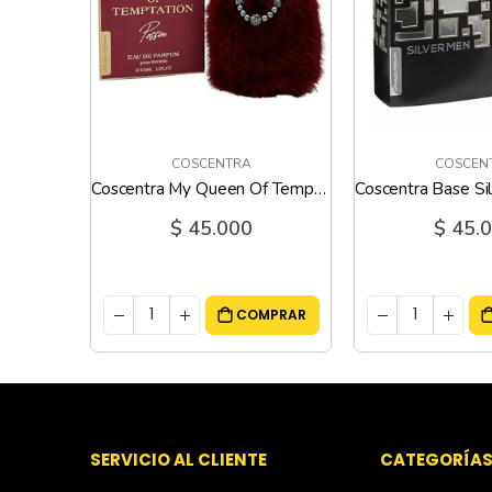
COSCENTRA
COSCEN
Coscentra Top Charms Woman - 100 Ml
Coscentra My Queen Of Temptation Passion - 100 Ml
$ 45.000
$ 45.
MPRAR
COMPRAR
SERVICIO AL CLIENTE
CATEGORÍA