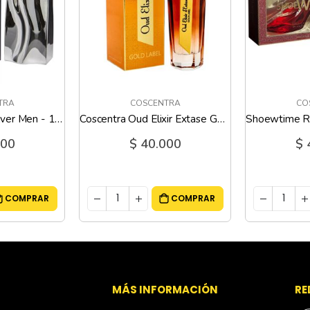
TRA
COSCENTRA
CO
Coscentra Base Silver Men - 100 Ml
Coscentra Oud Elixir Extase Gold Label - 100 Ml
000
$ 40.000
$ 
COMPRAR
COMPRAR
S
MÁS INFORMACIÓN
RE