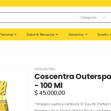
Personal
Salud & Bienestar
Alimentos
Snacks
COSCENTRA
Coscentra Outersp
- 100 Ml
$ 45.000,00
"(Imagen sujeta a cambios) El Eau de Parfum 
femenina de la familia olfativa floral y amader