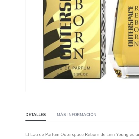
Skip
to
the
beginning
DETALLES
MÁS INFORMACIÓN
of
the
El Eau de Parfum Outerspace Reborn de Linn Young es una
images