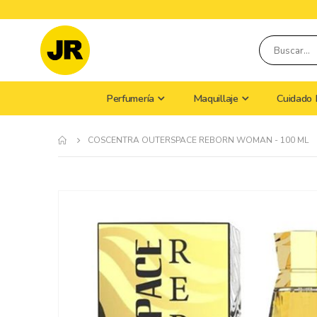
Perfumería
Maquillaje
Cuidado 
COSCENTRA OUTERSPACE REBORN WOMAN - 100 ML
Skip
to
the
end
of
the
images
gallery