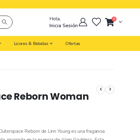
Hola,
artículos
0
Cart
Inicia Sesión
Licores & Bebidas
Ofertas
ace Reborn Woman
Outerspace Reborn de Linn Young es una fragancia
ada, inspirada en la esencia de Alien Goddess. Esta