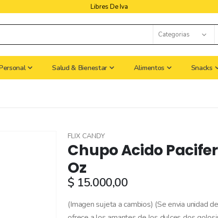
Libres De Iva
Personal
Salud & Bienestar
Alimentos
Snacks
FLIX CANDY
Chupo Acido Pacifer 
Oz
$ 15.000,00
(Imagen sujeta a cambios) (Se envia unidad de
ofrece a los amantes de los dulces dos golosin