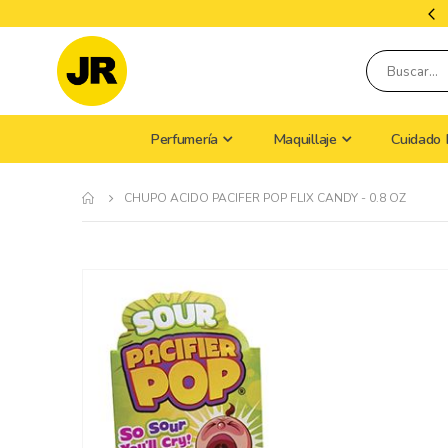
Tiempo De Envío: 9 A 15 Días Hábiles
Perfumería
Maquillaje
Cuidado 
CHUPO ACIDO PACIFER POP FLIX CANDY - 0.8 OZ
Skip
to
the
end
of
the
images
gallery