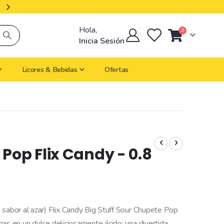
Productos Importados
Hola,
artículos
0
Cart
Inicia Sesión
Licores & Bebidas
Ofertas
Pop Flix Candy - 0.8
 sabor al azar) Flix Candy Big Stuff Sour Chupete Pop
as en un dulce deliciosamente ácido: una divertida