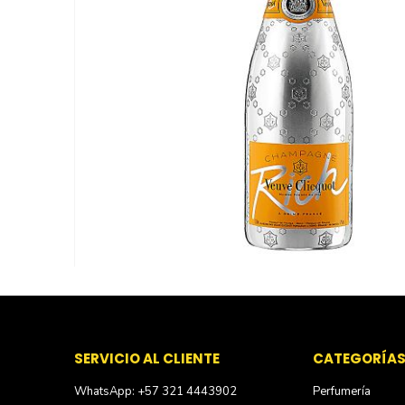
Skip
to
the
beginning
of
SERVICIO AL CLIENTE
CATEGORÍA
the
WhatsApp: +57 321 4443902
Perfumería
images