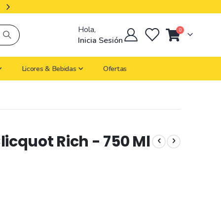
Productos Importados
Hola,
artículos
0
Cart
Inicia Sesión
Licores & Bebidas
Ofertas
cquot Rich - 750 Ml