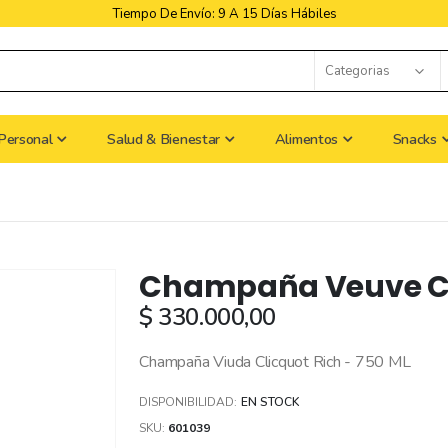
5 Días Hábiles
Libres De Iva
Personal
Salud & Bienestar
Alimentos
Snacks
Champaña Veuve Cli
$ 330.000,00
Champaña Viuda Clicquot Rich - 750 ML
DISPONIBILIDAD:
EN STOCK
SKU
601039