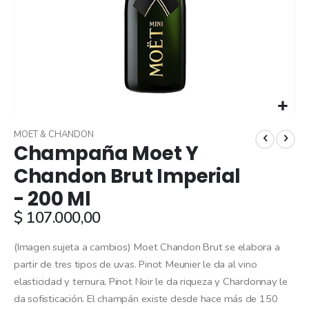
Skip
to
MOET & CHANDON
Champaña Moet Y
the
beginning
Chandon Brut Imperial
of
- 200 Ml
the
images
$ 107.000,00
gallery
(Imagen sujeta a cambios) Moet Chandon Brut se elabora a
partir de tres tipos de uvas. Pinot Meunier le da al vino
elasticidad y ternura, Pinot Noir le da riqueza y Chardonnay le
da sofisticación. El champán existe desde hace más de 150