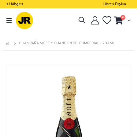
Libres De Iva
artículos
0
navegación
Cart
de
palanca
CHAMPAÑA MOET Y CHANDON BRUT IMPERIAL - 200 ML
Skip
to
the
end
of
the
images
gallery