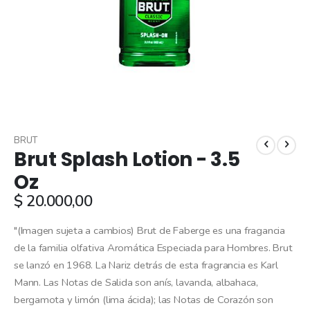
Skip
to
BRUT
Brut Splash Lotion - 3.5
the
beginning
Oz
of
$ 20.000,00
the
images
gallery
"(Imagen sujeta a cambios) Brut de Faberge es una fragancia
de la familia olfativa Aromática Especiada para Hombres. Brut
se lanzó en 1968. La Nariz detrás de esta fragrancia es Karl
Mann. Las Notas de Salida son anís, lavanda, albahaca,
bergamota y limón (lima ácida); las Notas de Corazón son