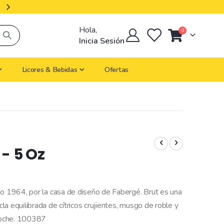
Productos Importados
Hola,
artículos
0
Cart
Inicia Sesión
Licores & Bebidas
Ofertas
 - 5 Oz
ño 1964, por la casa de diseño de Fabergé. Brut es una
a equilibrada de cítricos crujientes, musgo de roble y
noche. 100387