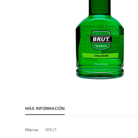
Skip
to
MÁS INFORMACIÓN
the
beginning
of
Más
Marca
BRUT
the
información
images