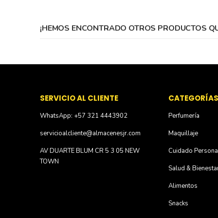
gallery
¡HEMOS ENCONTRADO OTROS PRODUCTOS QUE
SERVICIO AL CLIENTE
CATEGORÍA
WhatsApp: +57 321 4443902
Perfumería
servicioalcliente@almacenesjr.com
Maquillaje
AV DUARTE BLUM CR 5 3 05 NEW
Cuidado Persona
TOWN
Salud & Bienesta
Alimentos
Snacks