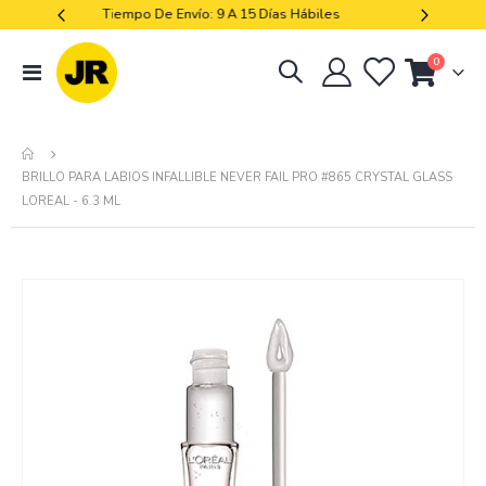
iles
Libres De Iva
artículos
0
navegación
Cart
de
palanca
BRILLO PARA LABIOS INFALLIBLE NEVER FAIL PRO #865 CRYSTAL GLASS
LOREAL - 6.3 ML
Skip
to
the
end
of
the
images
gallery