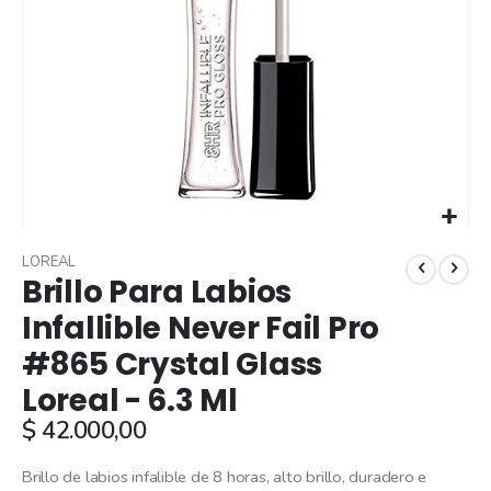
Skip
to
LOREAL
Brillo Para Labios
the
beginning
Infallible Never Fail Pro
of
#865 Crystal Glass
the
images
Loreal - 6.3 Ml
gallery
$ 42.000,00
Brillo de labios infalible de 8 horas, alto brillo, duradero e