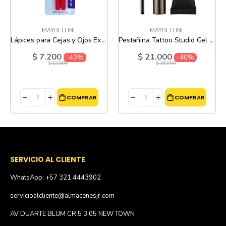
MAYBELLINE
MAYBELLINE
Lápices para Cejas y Ojos Expert Wear Twin Brow y Eye 104 Light Brown Maybelline 0,3 Oz
Pestañina Tattoo Studio Gel 257 Medium Brown Maybelline - 6.8 ML
$ 7.200
$ 21.000
Precio
Precio
-40%
-40%
especial
especial
$ 12.000
$ 35.000
COMPRAR
COMPRAR
SERVICIO AL CLIENTE
WhatsApp: +57 321 4443902
servicioalcliente@almacenesjr.com
AV DUARTE BLUM CR 5 3 05 NEW TOWN