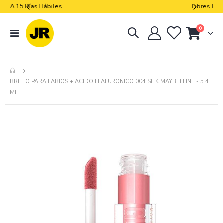
Libres De Iva
artículos
0
navegación
Cart
de
palanca
BRILLO PARA LABIOS + ACIDO HIALURONICO 004 SILK MAYBELLINE - 5.4
ML
Skip
to
the
end
of
the
images
gallery