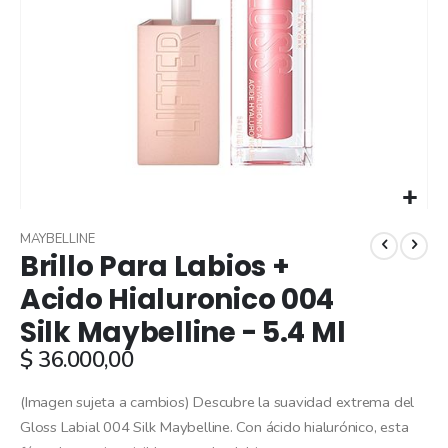
Skip
to
MAYBELLINE
Brillo Para Labios +
the
beginning
Acido Hialuronico 004
of
Silk Maybelline - 5.4 Ml
the
images
$ 36.000,00
gallery
(Imagen sujeta a cambios) Descubre la suavidad extrema del
Gloss Labial 004 Silk Maybelline. Con ácido hialurónico, esta