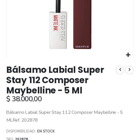
Skip
Bálsamo Labial Super
to
the
Stay 112 Composer
beginning
Maybelline - 5 Ml
of
the
$ 38.000,00
images
gallery
Bálsamo Labial Super Stay 112 Composer Maybelline - 5
MLRef. 202878
DISPONIBILIDAD:
EN STOCK
SKU
202878