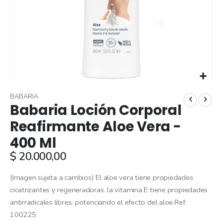
Skip
to
BABARIA
Babaria Loción Corporal
the
beginning
Reafirmante Aloe Vera -
of
400 Ml
the
images
$ 20.000,00
gallery
(Imagen sujeta a cambios) El aloe vera tiene propiedades
cicatrizantes y regeneradoras. la vitamina E tiene propiedades
antirradicales libres, potenciando el efecto del aloe.Ref.
100225