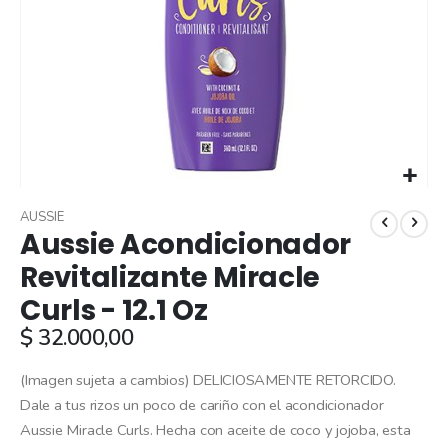
Skip
to
AUSSIE
Aussie Acondicionador
the
beginning
Revitalizante Miracle
of
Curls - 12.1 Oz
the
images
$ 32.000,00
gallery
(Imagen sujeta a cambios) DELICIOSAMENTE RETORCIDO.
Dale a tus rizos un poco de cariño con el acondicionador
Aussie Miracle Curls. Hecha con aceite de coco y jojoba, esta