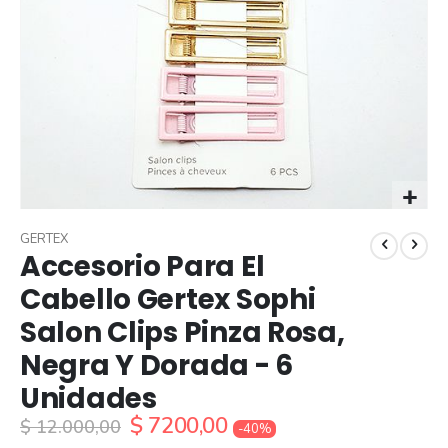
Skip
to
GERTEX
Accesorio Para El
the
beginning
Cabello Gertex Sophi
of
Salon Clips Pinza Rosa,
the
images
Negra Y Dorada - 6
gallery
Unidades
$ 7200,00
$ 12.000,00
-40%