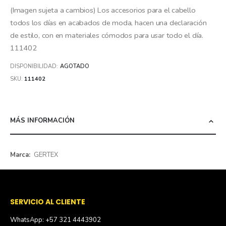
(Imagen sujeta a cambios) Los accesorios para el cabello
todos los días en acabados de moda, hacen una declaración
de estilo, con en materiales cómodos para usar todo el día.
111402
DISPONIBILIDAD:
AGOTADO
SKU
111402
MÁS INFORMACIÓN
Más
GERTEX
información
SERVICIO AL CLIENTE
WhatsApp: +57 321 4443902