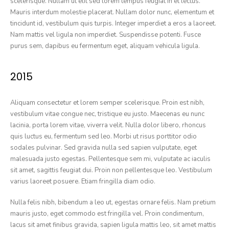
scelerisque. Nullam ut elit sed lorem tempus feugiat in et lectus.
Mauris interdum molestie placerat. Nullam dolor nunc, elementum et
tincidunt id, vestibulum quis turpis. Integer imperdiet a eros a laoreet.
Nam mattis vel ligula non imperdiet. Suspendisse potenti. Fusce
purus sem, dapibus eu fermentum eget, aliquam vehicula ligula.
2015
Aliquam consectetur et lorem semper scelerisque. Proin est nibh,
vestibulum vitae congue nec, tristique eu justo. Maecenas eu nunc
lacinia, porta lorem vitae, viverra velit. Nulla dolor libero, rhoncus
quis luctus eu, fermentum sed leo. Morbi ut risus porttitor odio
sodales pulvinar. Sed gravida nulla sed sapien vulputate, eget
malesuada justo egestas. Pellentesque sem mi, vulputate ac iaculis
sit amet, sagittis feugiat dui. Proin non pellentesque leo. Vestibulum
varius laoreet posuere. Etiam fringilla diam odio.
Nulla felis nibh, bibendum a leo ut, egestas ornare felis. Nam pretium
mauris justo, eget commodo est fringilla vel. Proin condimentum,
lacus sit amet finibus gravida, sapien ligula mattis leo, sit amet mattis