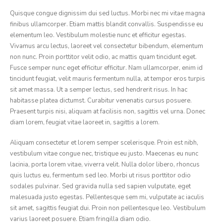
Quisque congue dignissim dui sed luctus. Morbi nec mi vitae magna
finibus ullamcorper. Etiam mattis blandit convallis. Suspendisse eu
elementum leo. Vestibulum molestie nunc et efficitur egestas.
Vivamus arcu lectus, laoreet vel consectetur bibendum, elementum
non nunc. Proin porttitor velit odio, ac mattis quam tincidunt eget.
Fusce semper nunc eget efficitur efficitur. Nam ullamcorper, enim id
tincidunt feugiat, velit mauris fermentum nulla, at tempor eros turpis
sit amet massa. Ut a semper lectus, sed hendrerit risus. In hac
habitasse platea dictumst. Curabitur venenatis cursus posuere.
Praesent turpis nisi, aliquam at facilisis non, sagittis vel urna. Donec
diam lorem, feugiat vitae laoreet in, sagittis a lorem.
Aliquam consectetur et lorem semper scelerisque. Proin est nibh,
vestibulum vitae congue nec, tristique eu justo. Maecenas eu nunc
lacinia, porta lorem vitae, viverra velit. Nulla dolor libero, rhoncus
quis luctus eu, fermentum sed leo. Morbi ut risus porttitor odio
sodales pulvinar. Sed gravida nulla sed sapien vulputate, eget
malesuada justo egestas. Pellentesque sem mi, vulputate ac iaculis
sit amet, sagittis feugiat dui. Proin non pellentesque leo. Vestibulum
varius laoreet posuere. Etiam fringilla diam odio.