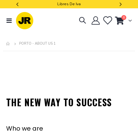
Libres De Iva
artículos
0
navegación
Cart
de
palanca
PORTO - ABOUT US 1
THE NEW WAY TO SUCCESS
Who we are