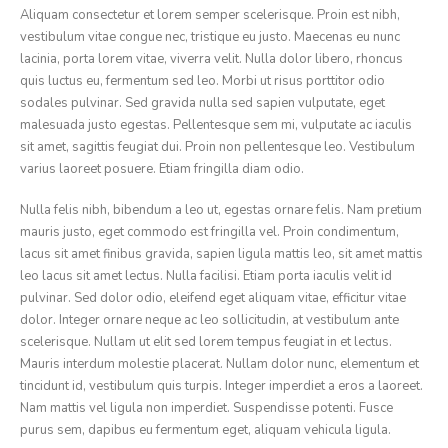
Aliquam consectetur et lorem semper scelerisque. Proin est nibh,
vestibulum vitae congue nec, tristique eu justo. Maecenas eu nunc
lacinia, porta lorem vitae, viverra velit. Nulla dolor libero, rhoncus
quis luctus eu, fermentum sed leo. Morbi ut risus porttitor odio
sodales pulvinar. Sed gravida nulla sed sapien vulputate, eget
malesuada justo egestas. Pellentesque sem mi, vulputate ac iaculis
sit amet, sagittis feugiat dui. Proin non pellentesque leo. Vestibulum
varius laoreet posuere. Etiam fringilla diam odio.
Nulla felis nibh, bibendum a leo ut, egestas ornare felis. Nam pretium
mauris justo, eget commodo est fringilla vel. Proin condimentum,
lacus sit amet finibus gravida, sapien ligula mattis leo, sit amet mattis
leo lacus sit amet lectus. Nulla facilisi. Etiam porta iaculis velit id
pulvinar. Sed dolor odio, eleifend eget aliquam vitae, efficitur vitae
dolor. Integer ornare neque ac leo sollicitudin, at vestibulum ante
scelerisque. Nullam ut elit sed lorem tempus feugiat in et lectus.
Mauris interdum molestie placerat. Nullam dolor nunc, elementum et
tincidunt id, vestibulum quis turpis. Integer imperdiet a eros a laoreet.
Nam mattis vel ligula non imperdiet. Suspendisse potenti. Fusce
purus sem, dapibus eu fermentum eget, aliquam vehicula ligula.