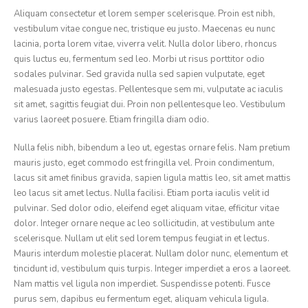
Aliquam consectetur et lorem semper scelerisque. Proin est nibh,
vestibulum vitae congue nec, tristique eu justo. Maecenas eu nunc
lacinia, porta lorem vitae, viverra velit. Nulla dolor libero, rhoncus
quis luctus eu, fermentum sed leo. Morbi ut risus porttitor odio
sodales pulvinar. Sed gravida nulla sed sapien vulputate, eget
malesuada justo egestas. Pellentesque sem mi, vulputate ac iaculis
sit amet, sagittis feugiat dui. Proin non pellentesque leo. Vestibulum
varius laoreet posuere. Etiam fringilla diam odio.
Nulla felis nibh, bibendum a leo ut, egestas ornare felis. Nam pretium
mauris justo, eget commodo est fringilla vel. Proin condimentum,
lacus sit amet finibus gravida, sapien ligula mattis leo, sit amet mattis
leo lacus sit amet lectus. Nulla facilisi. Etiam porta iaculis velit id
pulvinar. Sed dolor odio, eleifend eget aliquam vitae, efficitur vitae
dolor. Integer ornare neque ac leo sollicitudin, at vestibulum ante
scelerisque. Nullam ut elit sed lorem tempus feugiat in et lectus.
Mauris interdum molestie placerat. Nullam dolor nunc, elementum et
tincidunt id, vestibulum quis turpis. Integer imperdiet a eros a laoreet.
Nam mattis vel ligula non imperdiet. Suspendisse potenti. Fusce
purus sem, dapibus eu fermentum eget, aliquam vehicula ligula.