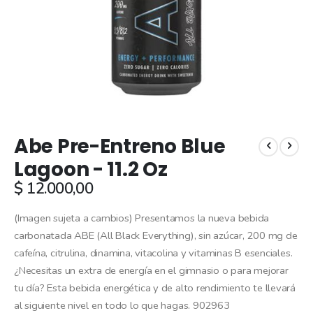
Skip
Abe Pre-Entreno Blue
to
the
Lagoon - 11.2 Oz
beginning
$ 12.000,00
of
the
images
(Imagen sujeta a cambios) Presentamos la nueva bebida
gallery
carbonatada ABE (All Black Everything), sin azúcar, 200 mg de
cafeína, citrulina, dinamina, vitacolina y vitaminas B esenciales.
¿Necesitas un extra de energía en el gimnasio o para mejorar
tu día? Esta bebida energética y de alto rendimiento te llevará
al siguiente nivel en todo lo que hagas. 902963