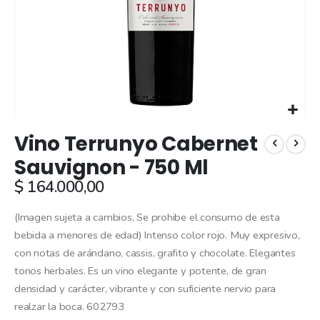
Skip
Vino Terrunyo Cabernet
to
the
Sauvignon - 750 Ml
beginning
$ 164.000,00
of
the
images
(Imagen sujeta a cambios, Se prohibe el consumo de esta
gallery
bebida a menores de edad) Intenso color rojo. Muy expresivo,
con notas de arándano, cassis, grafito y chocolate. Elegantes
tonos herbales. Es un vino elegante y potente, de gran
densidad y carácter, vibrante y con suficiente nervio para
realzar la boca. 602793