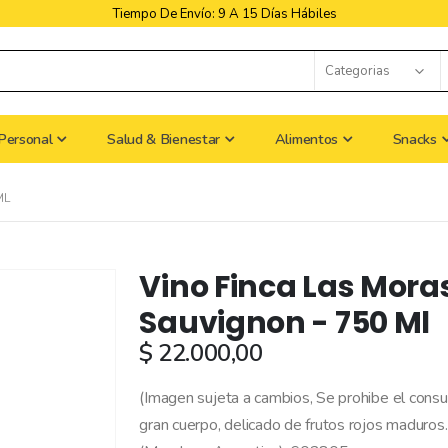
Tiempo De Envío: 9 A 15 Días Hábiles
Personal
Salud & Bienestar
Alimentos
Snacks
ML
Vino Finca Las Mora
Sauvignon - 750 Ml
$ 22.000,00
(Imagen sujeta a cambios, Se prohibe el con
gran cuerpo, delicado de frutos rojos maduros