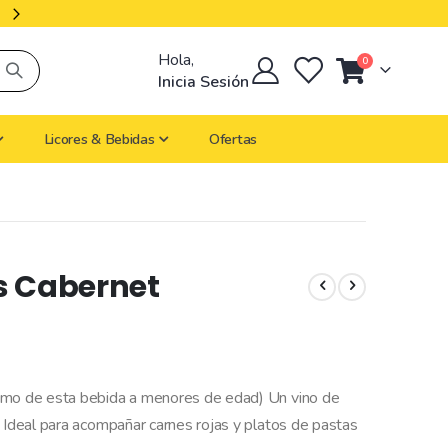
Libres De Iva
Hola,
artículos
0
Cart
Inicia Sesión
Licores & Bebidas
Ofertas
s Cabernet
sumo de esta bebida a menores de edad) Un vino de
. Ideal para acompañar carnes rojas y platos de pastas