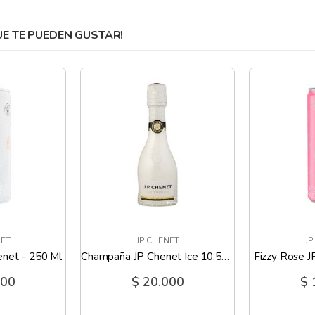
 TE PUEDEN GUSTAR!
NET
JP CHENET
JP
enet - 250 Ml
Champaña JP Chenet Ice 10.5% - 200 Ml
Fizzy Rose J
000
$ 20.000
$ 