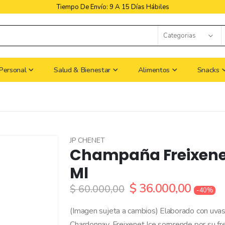
Libres De Iva
Personal
Salud & Bienestar
Alimentos
Snacks
JP CHENET
Champaña Freixenet
Ml
$ 36.000,00
$ 60.000,00
-40%
(Imagen sujeta a cambios) Elaborado con uvas
Chardonnay, Freixenet Ice sorprende por su fre