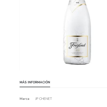
Skip
to
MÁS INFORMACIÓN
the
beginning
of
Más
Marca
JP CHENET
the
información
images