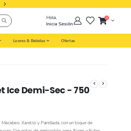
Productos Importados
Hola,
artículos
0
Cart
Inicia Sesión
Licores & Bebidas
Ofertas
 Ice Demi-Sec - 750
 Macabeo, Xarel·lo y Parellada, con un toque de
scura. Con notas de melocotón, pera, flores y frutas