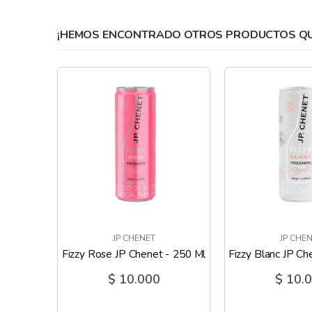
gallery
¡HEMOS ENCONTRADO OTROS PRODUCTOS QUE
JP CHENET
JP CHE
Champaña JP Chenet Ice 10.5% - 200 Ml
Fizzy Rose JP Chenet - 250 Ml
Fizzy Blanc JP Ch
$ 10.000
$ 10.