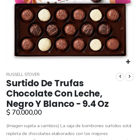
Skip
to
RUSSELL STOVER
Surtido De Trufas
the
beginning
Chocolate Con Leche,
of
Negro Y Blanco - 9.4 Oz
the
images
$ 70.000,00
gallery
(Imagen sujeta a cambios) La caja de bombones surtidos está
repleta de chocolates elaborados con los mejores