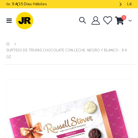
Libres De Iva
artículos
0
navegación
Cart
de
palanca
SURTIDO DE TRUFAS CHOCOLATE CON LECHE, NEGRO Y BLANCO - 9.4
OZ
Skip
to
the
end
of
the
images
gallery