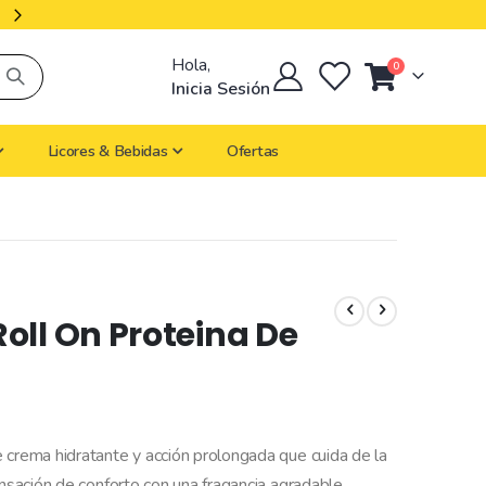
Productos Importados
Hola,
artículos
0
Cart
Inicia Sesión
Licores & Bebidas
Ofertas
oll On Proteina De
 crema hidratante y acción prolongada que cuida de la
ensación de conforto con una fragancia agradable.