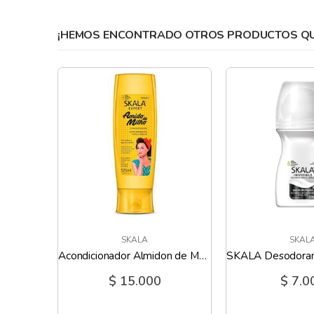
gallery
¡HEMOS ENCONTRADO OTROS PRODUCTOS QUE
SKALA
SKAL
Acondicionador Aguacate SKALA - 325 Ml
Acondicionador Almidon de Maiz SKALA - 325 Ml
$ 15.000
$ 7.0