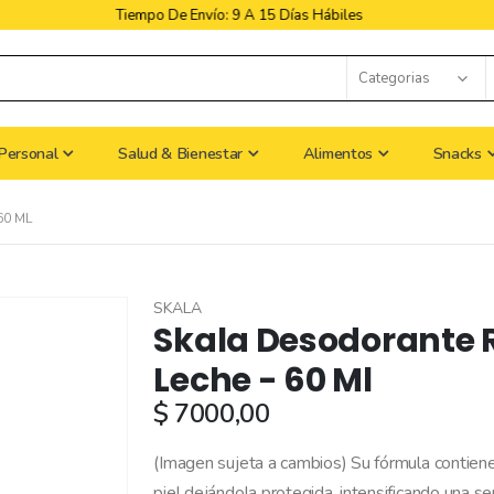
Libres De Iva
Personal
Salud & Bienestar
Alimentos
Snacks
60 ML
SKALA
Skala Desodorante R
Leche - 60 Ml
$ 7000,00
(Imagen sujeta a cambios) Su fórmula contiene
piel dejándola protegida, intensificando una s