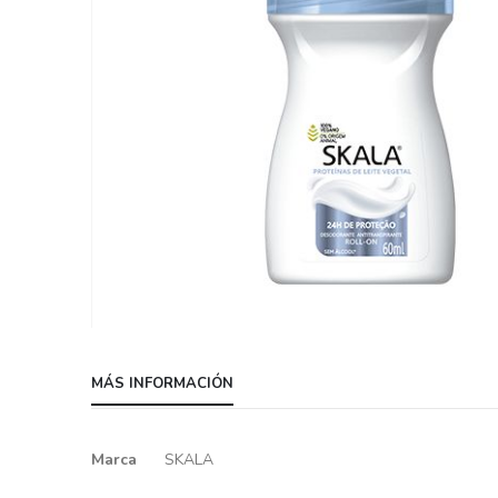
Skip
to
MÁS INFORMACIÓN
the
beginning
of
Más
Marca
SKALA
the
información
images