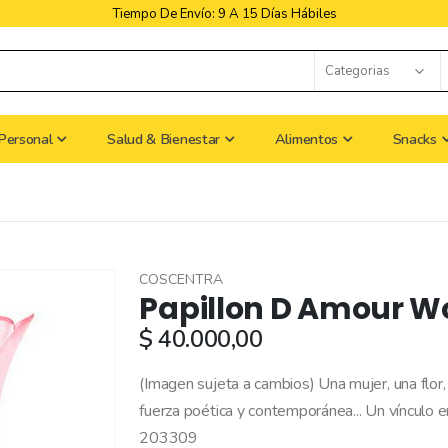
Libres De Iva
Personal
Salud & Bienestar
Alimentos
Snacks
COSCENTRA
Papillon D Amour W
$ 40.000,00
(Imagen sujeta a cambios) Una mujer, una flor, f
fuerza poética y contemporánea... Un vínculo 
203309