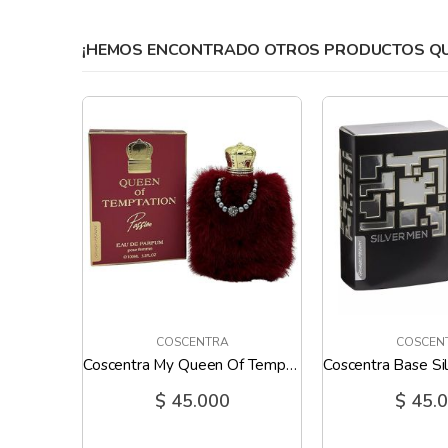
gallery
¡HEMOS ENCONTRADO OTROS PRODUCTOS QUE
COSCENTRA
COSCEN
Coscentra Top Charms Woman - 100 Ml
Coscentra My Queen Of Temptation Passion - 100 Ml
$ 45.000
$ 45.