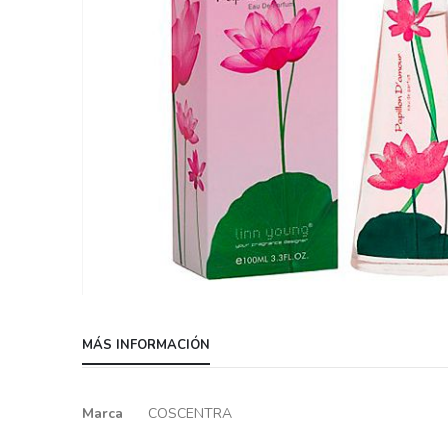
Skip
to
MÁS INFORMACIÓN
the
beginning
of
Más
Marca
COSCENTRA
the
información
images