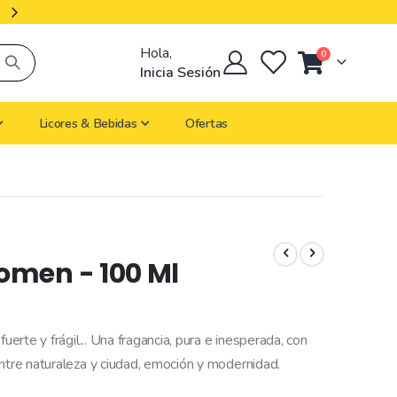
Productos Importados
Hola,
artículos
0
Cart
Inicia Sesión
Licores & Bebidas
Ofertas
omen - 100 Ml
uerte y frágil... Una fragancia, pura e inesperada, con
entre naturaleza y ciudad, emoción y modernidad.