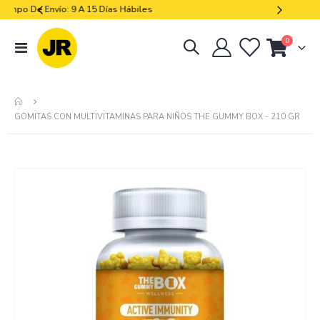
Libres De Iva
artículos
0
navegación
Cart
de
palanca
GOMITAS CON MULTIVITAMINAS PARA NIÑOS THE GUMMY BOX - 210 GR
Skip
to
the
end
of
the
images
gallery