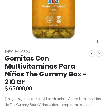
Skip
to
THE GUMMY BOX
Gomitas Con
the
beginning
Multivitaminas Para
of
Niños The Gummy Box -
the
images
210 Gr
gallery
$ 65.000,00
(Imagen sujeta a cambios) Las vitaminas Active Immunity Kids
de The Gummy Box Wellness tiene componentes como