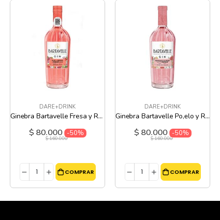
DARE+DRINK
DARE+DRINK
Ginebra Bartavelle Fresa y Ruibarbo - 700 Ml
Ginebra Bartavelle Po,elo y Romero - 700 Ml
$ 80.000
$ 80.000
Precio
Precio
-50%
-50%
especial
especial
$ 160.000
$ 160.000
COMPRAR
COMPRAR