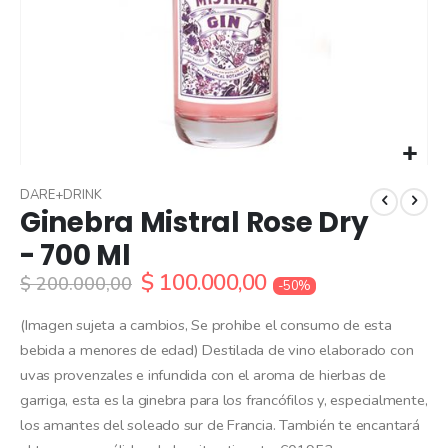
Skip
to
DARE+DRINK
Ginebra Mistral Rose Dry
the
beginning
- 700 Ml
of
$ 100.000,00
the
$ 200.000,00
-50%
images
gallery
(Imagen sujeta a cambios, Se prohibe el consumo de esta
bebida a menores de edad) Destilada de vino elaborado con
uvas provenzales e infundida con el aroma de hierbas de
garriga, esta es la ginebra para los francófilos y, especialmente,
los amantes del soleado sur de Francia. También te encantará