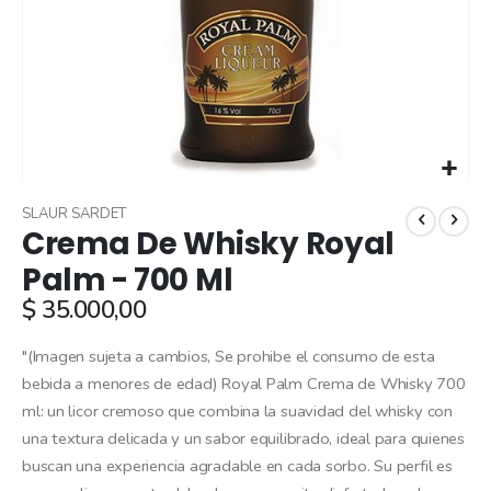
Skip
to
SLAUR SARDET
Crema De Whisky Royal
the
beginning
Palm - 700 Ml
of
$ 35.000,00
the
images
gallery
"(Imagen sujeta a cambios, Se prohibe el consumo de esta
bebida a menores de edad) Royal Palm Crema de Whisky 700
ml: un licor cremoso que combina la suavidad del whisky con
una textura delicada y un sabor equilibrado, ideal para quienes
buscan una experiencia agradable en cada sorbo. Su perfil es