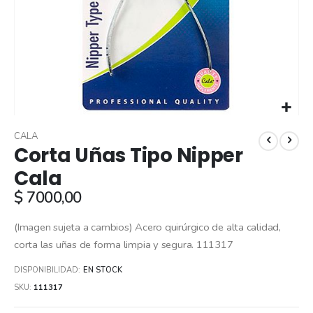
Skip
to
CALA
Corta Uñas Tipo Nipper
the
beginning
Cala
of
$ 7000,00
the
images
gallery
(Imagen sujeta a cambios) Acero quirúrgico de alta calidad,
corta las uñas de forma limpia y segura. 111317
DISPONIBILIDAD:
EN STOCK
SKU
111317