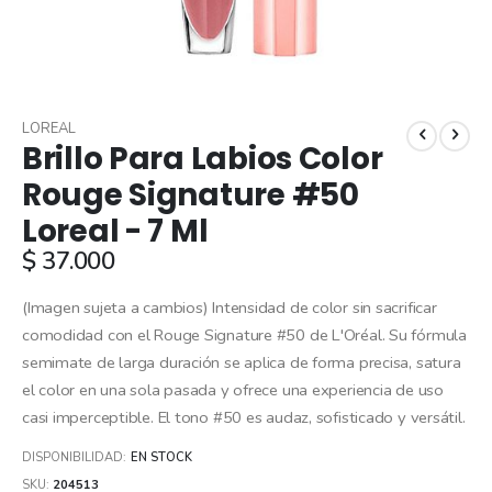
Skip
to
LOREAL
Brillo Para Labios Color
the
beginning
Rouge Signature #50
of
Loreal - 7 Ml
the
images
$ 37.000
gallery
(Imagen sujeta a cambios) Intensidad de color sin sacrificar
comodidad con el Rouge Signature #50 de L'Oréal. Su fórmula
semimate de larga duración se aplica de forma precisa, satura
el color en una sola pasada y ofrece una experiencia de uso
casi imperceptible. El tono #50 es audaz, sofisticado y versátil.
DISPONIBILIDAD:
EN STOCK
SKU
204513