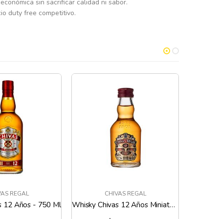
conómica sin sacrificar calidad ni sabor.
io duty free competitivo.
VAS REGAL
CHIVAS REGAL
Whisky Chivas 12 Años Miniatura - 50 ML
Whisky Chivas 18 Años - 200 ML