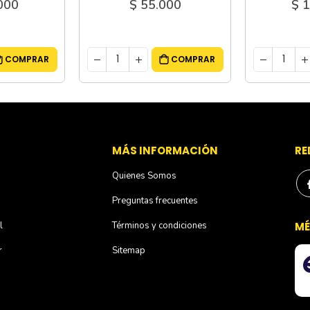
000
$ 110.000
$ 
COMPRAR
COMPRAR
S
MÁS INFORMACIÓN
RE
Quienes Somos
Preguntas frecuentes
l
Términos y condiciones
MÉ
r
Sitemap