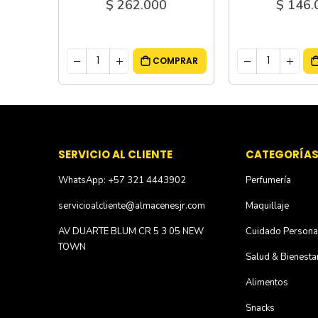
$ 146.000
$ 55.
MPRAR
COMPRAR
SERVICIO AL CLIENTE
CATEGORÍA
WhatsApp: +57 321 4443902
Perfumería
servicioalcliente@almacenesjr.com
Maquillaje
AV DUARTE BLUM CR 5 3 05 NEW
Cuidado Persona
TOWN
Salud & Bienesta
Alimentos
Snacks