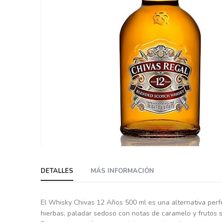
Skip
to
DETALLES
MÁS INFORMACIÓN
the
beginning
of
El Whisky Chivas 12 Años 500 ml es una alternativa perfe
the
hierbas, paladar sedoso con notas de caramelo y frutos 
images