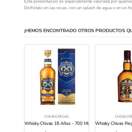
Esta presentación es especialmente valorada por quienes 
gallery
Disfrútalo en las rocas, con un splash de agua o en un hi
¡HEMOS ENCONTRADO OTROS PRODUCTOS QUE
CHIVAS REGAL
CHIVAS R
 - 700 Ml
Whisky Chivas Regal 12 Años - 1 Litro
Whisky Chivas 12 