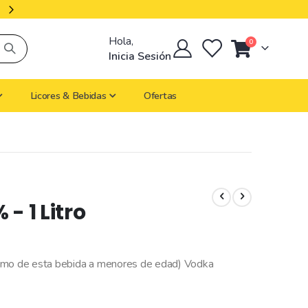
Productos Importados
Hola,
artículos
0
Cart
Inicia Sesión
Licores & Bebidas
Ofertas
- 1 Litro
sumo de esta bebida a menores de edad) Vodka