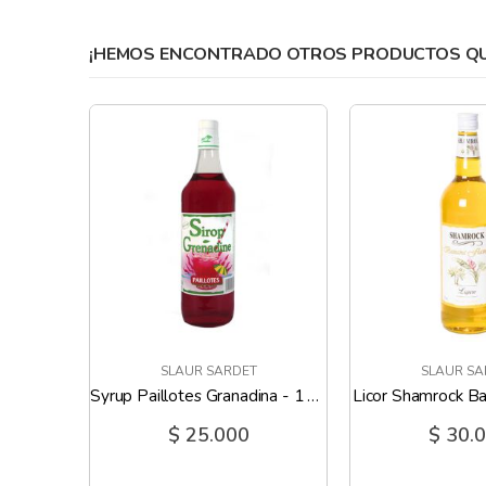
gallery
¡HEMOS ENCONTRADO OTROS PRODUCTOS QUE
SLAUR SARDET
SLAUR SA
Aperitivo Spritz Dolce Vita - 1 Litro
Syrup Paillotes Granadina - 1 Litro
Licor Shamrock Ba
$ 25.000
$ 30.
0%