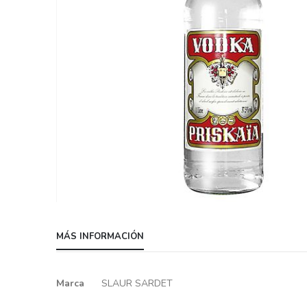
Skip
to
MÁS INFORMACIÓN
the
beginning
of
Más
Marca
SLAUR SARDET
the
información
images