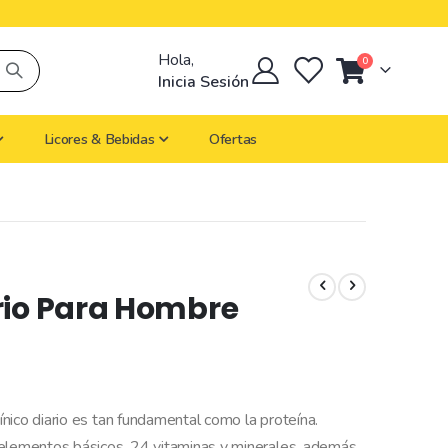
Hola,
artículos
0
Cart
Inicia Sesión
Licores & Bebidas
Ofertas
rio Para Hombre
nico diario es tan fundamental como la proteína.
 elementos básicos, 24 vitaminas y minerales, además