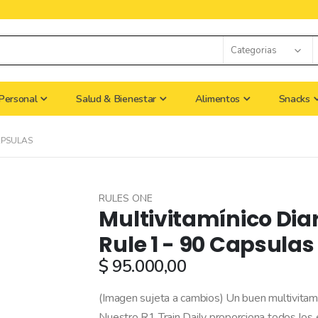
Personal
Salud & Bienestar
Alimentos
Snacks
APSULAS
RULES ONE
Multivitamínico Dia
Rule 1 - 90 Capsulas
$ 95.000,00
(Imagen sujeta a cambios) Un buen multivitamí
Nuestro R1 Train Daily proporciona todos los