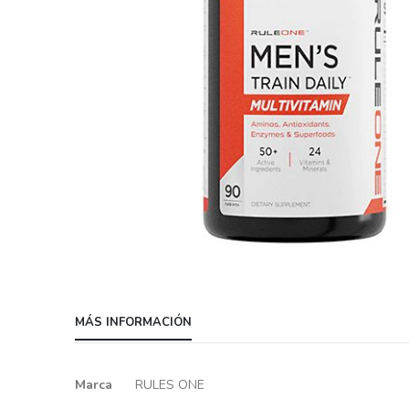
Skip
to
MÁS INFORMACIÓN
the
beginning
of
Más
Marca
RULES ONE
the
información
images