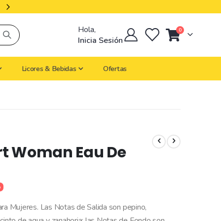
Productos Importados
Hola,
artículos
0
Cart
Inicia Sesión
Licores & Bebidas
Ofertas
rt Woman Eau De
%
 para Mujeres. Las Notas de Salida son pepino,
acinto de agua y zanahoria; las Notas de Fondo son