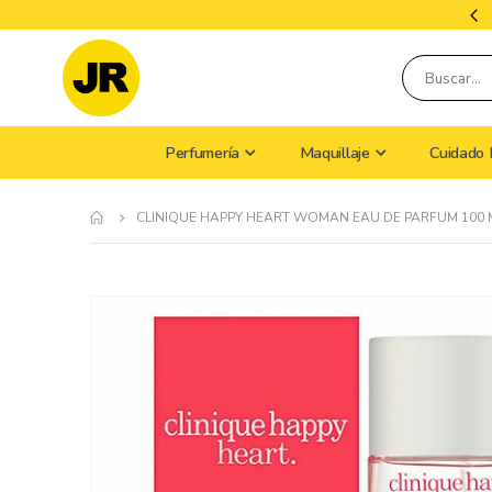
Tiempo De Envío: 9 A 15 Días Hábiles
Perfumería
Maquillaje
Cuidado 
CLINIQUE HAPPY HEART WOMAN EAU DE PARFUM 100 
Skip
to
the
end
of
the
images
gallery