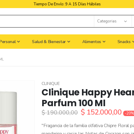
Libres De Iva
Personal
Salud & Bienestar
Alimentos
Snacks
ML
CLINIQUE
Clinique Happy Hea
Parfum 100 Ml
$ 152.000,00
$ 190.000,00
-20
"Fragancia de la familia olfativa Chipre Floral
mandarina y casia; las Notas de Corazon son j