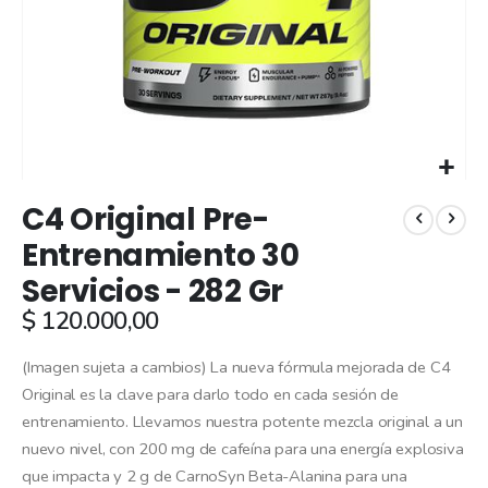
Skip
C4 Original Pre-
to
the
Entrenamiento 30
beginning
Servicios - 282 Gr
of
the
$ 120.000,00
images
gallery
(Imagen sujeta a cambios) La nueva fórmula mejorada de C4
Original es la clave para darlo todo en cada sesión de
entrenamiento. Llevamos nuestra potente mezcla original a un
nuevo nivel, con 200 mg de cafeína para una energía explosiva
que impacta y 2 g de CarnoSyn Beta-Alanina para una